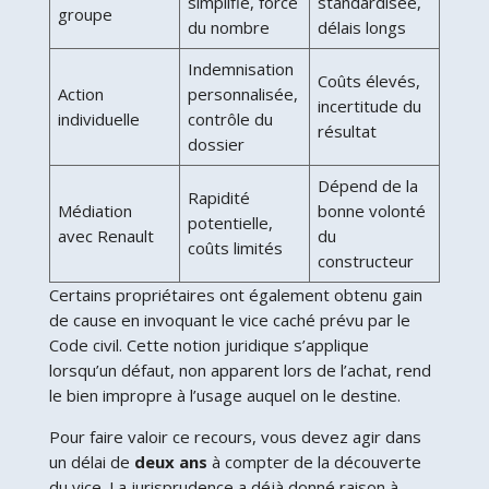
simplifié, force
standardisée,
groupe
du nombre
délais longs
Indemnisation
Coûts élevés,
Action
personnalisée,
incertitude du
individuelle
contrôle du
résultat
dossier
Dépend de la
Rapidité
Médiation
bonne volonté
potentielle,
avec Renault
du
coûts limités
constructeur
Certains propriétaires ont également obtenu gain
de cause en invoquant le vice caché prévu par le
Code civil. Cette notion juridique s’applique
lorsqu’un défaut, non apparent lors de l’achat, rend
le bien impropre à l’usage auquel on le destine.
Pour faire valoir ce recours, vous devez agir dans
un délai de
deux ans
à compter de la découverte
du vice. La jurisprudence a déjà donné raison à