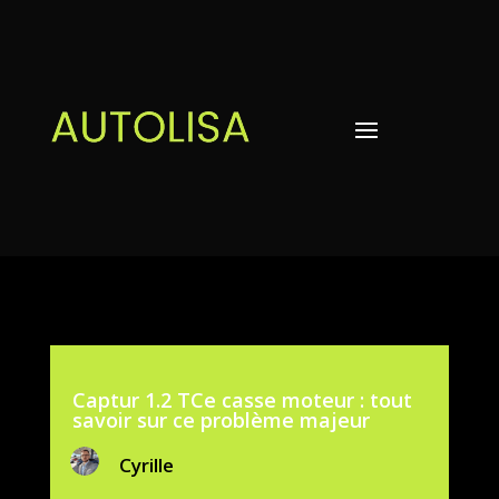
Captur 1.2 TCe casse moteur : tout
savoir sur ce problème majeur
Cyrille