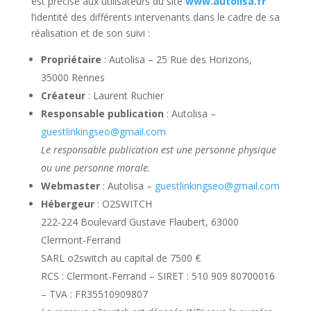
est précisé aux utilisateurs du site
www
.autolisa
.fr
l’identité des différents intervenants dans le cadre de sa
réalisation et de son suivi :
Propriétaire
: Autolisa – 25 Rue des Horizons,
35000 Rennes
Créateur
: Laurent Ruchier
Responsable publication
: Autolisa –
guestlinkingseo@gmail.com
Le responsable publication est une personne physique
ou une personne morale.
Webmaster
: Autolisa –
guestlinkingseo@gmail.com
Hébergeur
: O2SWITCH
222-224 Boulevard Gustave Flaubert, 63000
Clermont-Ferrand
SARL o2switch au capital de 7500 €
RCS : Clermont-Ferrand – SIRET : 510 909 80700016
– TVA : FR35510909807