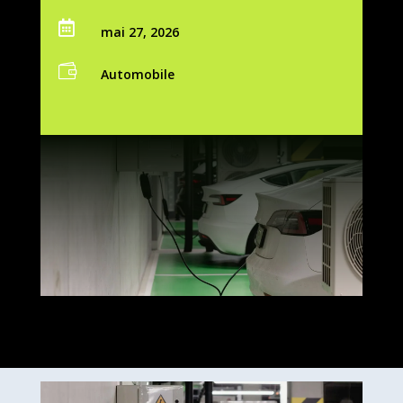

mai 27, 2026

Automobile