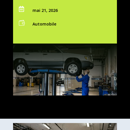

mai 21, 2026

Automobile