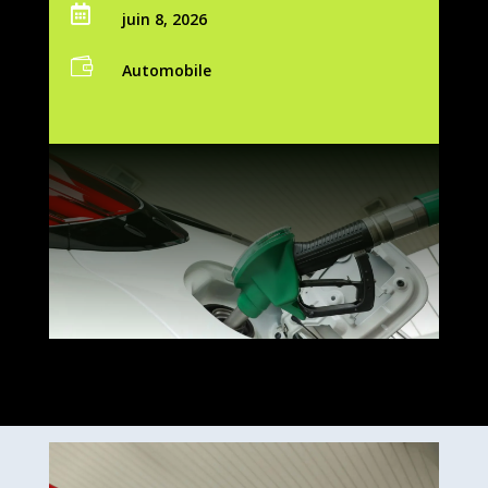

juin 8, 2026

Automobile