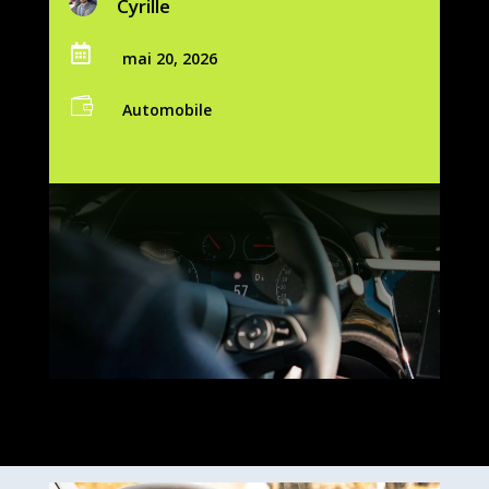
Cyrille

mai 20, 2026

Automobile