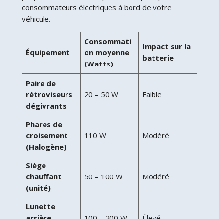
consommateurs électriques à bord de votre
véhicule.
Consommati
Impact sur la
Équipement
on moyenne
batterie
(Watts)
Paire de
rétroviseurs
20 – 50 W
Faible
dégivrants
Phares de
croisement
110 W
Modéré
(Halogène)
Siège
chauffant
50 – 100 W
Modéré
(unité)
Lunette
arrière
100 – 200 W
Élevé