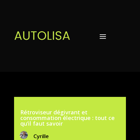
Rétroviseur dégivrant et
consommation électrique : tout ce
qu’il faut savoir
Cyrille