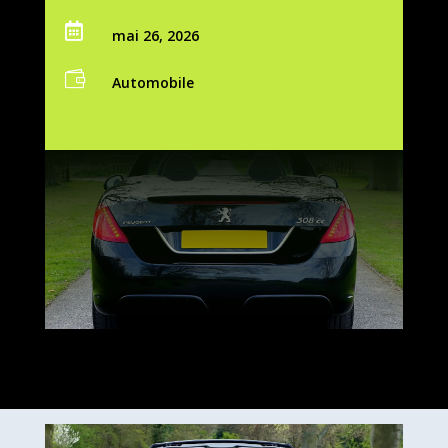

mai 26, 2026

Automobile