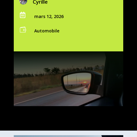
Cyrille

mars 12, 2026

Automobile