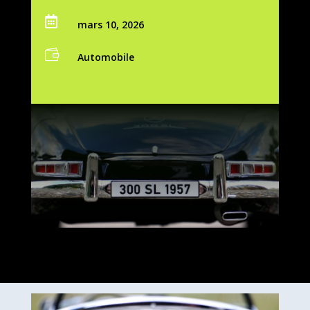

mars 10, 2026

Automobile