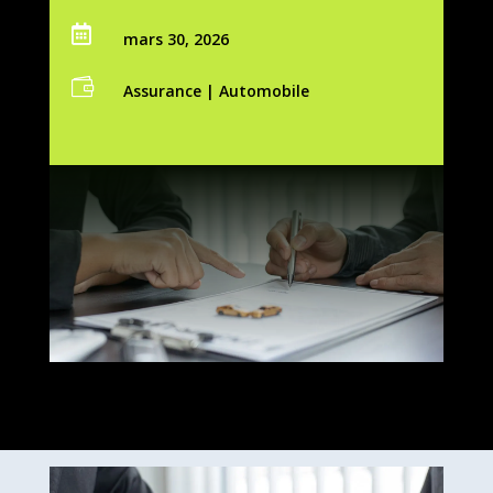

mars 30, 2026

Assurance
|
Automobile