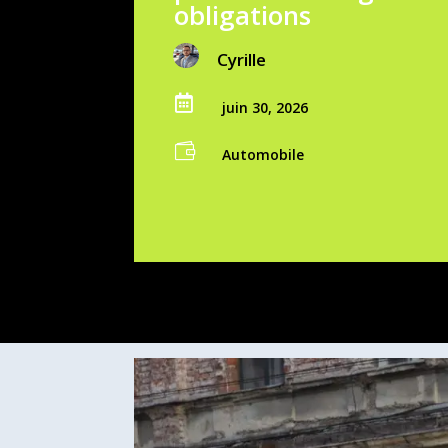
obligations
Cyrille

juin 30, 2026

Automobile