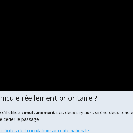
cule réellement prioritaire ?
s’il utilise
simultanément
ses deux signaux : sirène deux tons 
de céder le passage.
ficités de la circulation sur route nationale.