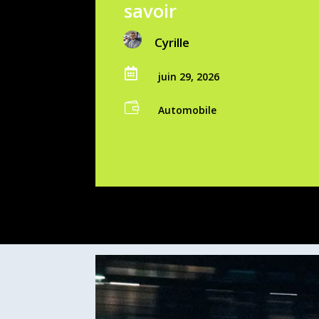
savoir
Cyrille

juin 29, 2026

Automobile