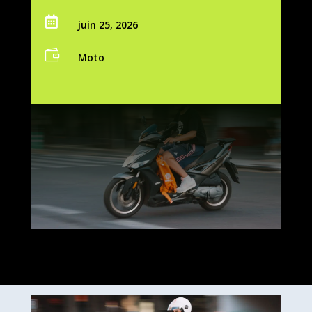

juin 25, 2026

Moto