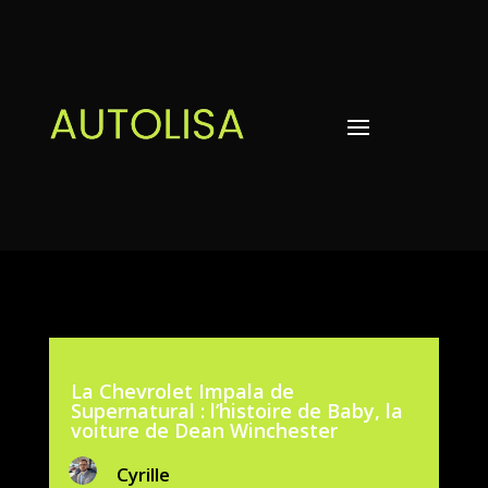
La Chevrolet Impala de
Supernatural : l’histoire de Baby, la
voiture de Dean Winchester
Cyrille