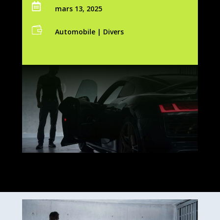

mars 13, 2025

Automobile
|
Divers