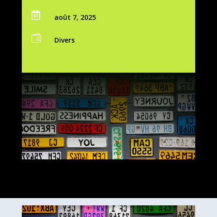

août 7, 2025

Divers