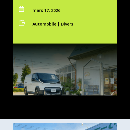

mars 17, 2026

Automobile
|
Divers