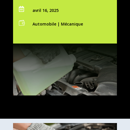

avril 16, 2025

Automobile
|
Mécanique