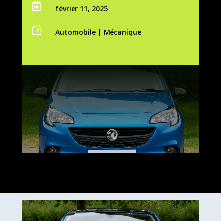

février 11, 2025

Automobile
|
Mécanique