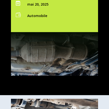

mai 20, 2025

Automobile