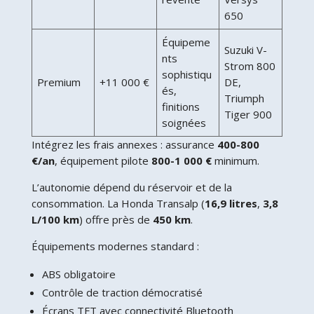
650
Équipeme
Suzuki V-
nts
Strom 800
sophistiqu
Premium
+11 000 €
DE,
és,
Triumph
finitions
Tiger 900
soignées
Intégrez les frais annexes : assurance
400-800
€/an
, équipement pilote
800-1 000 €
minimum.
L’autonomie dépend du réservoir et de la
consommation. La Honda Transalp (
16,9 litres
,
3,8
L/100 km
) offre près de
450 km
.
Équipements modernes standard :
ABS obligatoire
Contrôle de traction démocratisé
Écrans TFT avec connectivité Bluetooth