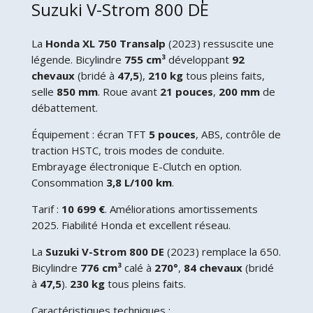
Suzuki V-Strom 800 DE
La
Honda XL 750 Transalp
(2023) ressuscite une
légende. Bicylindre
755 cm³
développant
92
chevaux
(bridé à
47,5
),
210 kg
tous pleins faits,
selle
850 mm
. Roue avant
21 pouces
,
200 mm
de
débattement.
Équipement : écran TFT
5 pouces
, ABS, contrôle de
traction HSTC, trois modes de conduite.
Embrayage électronique E-Clutch en option.
Consommation
3,8 L/100 km
.
Tarif :
10 699 €
. Améliorations amortissements
2025. Fiabilité Honda et excellent réseau.
La
Suzuki V-Strom 800 DE
(2023) remplace la 650.
Bicylindre
776 cm³
calé à
270°
,
84 chevaux
(bridé
à
47,5
).
230 kg
tous pleins faits.
Caractéristiques techniques :