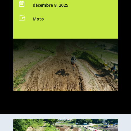

décembre 8, 2025

Moto