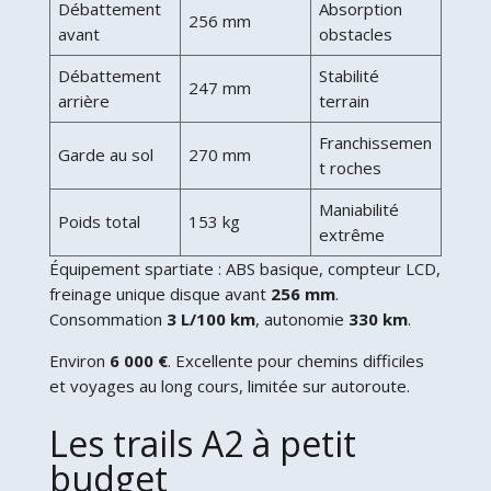
Débattement
Absorption
256 mm
avant
obstacles
Débattement
Stabilité
247 mm
arrière
terrain
Franchissemen
Garde au sol
270 mm
t roches
Maniabilité
Poids total
153 kg
extrême
Équipement spartiate : ABS basique, compteur LCD,
freinage unique disque avant
256 mm
.
Consommation
3 L/100 km
, autonomie
330 km
.
Environ
6 000 €
. Excellente pour chemins difficiles
et voyages au long cours, limitée sur autoroute.
Les trails A2 à petit
budget