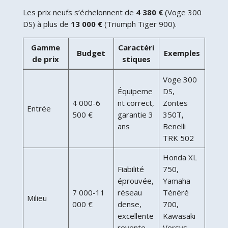
Les prix neufs s’échelonnent de
4 380 €
(Voge 300
DS) à plus de
13 000 €
(Triumph Tiger 900).
Gamme
Caractéri
Budget
Exemples
de prix
stiques
Voge 300
Équipeme
DS,
4 000-6
nt correct,
Zontes
Entrée
500 €
garantie 3
350T,
ans
Benelli
TRK 502
Honda XL
Fiabilité
750,
éprouvée,
Yamaha
7 000-11
réseau
Ténéré
Milieu
000 €
dense,
700,
excellente
Kawasaki
revente
Versys