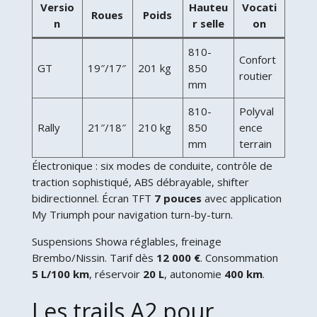
Versio
Hauteu
Vocati
Roues
Poids
n
r selle
on
810-
Confort
GT
19″/17″
201 kg
850
routier
mm
810-
Polyval
Rally
21″/18″
210 kg
850
ence
mm
terrain
Électronique : six modes de conduite, contrôle de
traction sophistiqué, ABS débrayable, shifter
bidirectionnel. Écran TFT
7 pouces
avec application
My Triumph pour navigation turn-by-turn.
Suspensions Showa réglables, freinage
Brembo/Nissin. Tarif dès
12 000 €
. Consommation
5 L/100 km
, réservoir
20 L
, autonomie
400 km
.
Les trails A2 pour