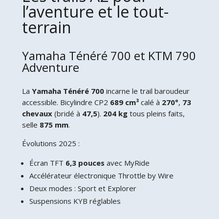
l’aventure et le tout-
terrain
Yamaha Ténéré 700 et KTM 790
Adventure
La
Yamaha Ténéré 700
incarne le trail baroudeur
accessible. Bicylindre CP2
689 cm³
calé à
270°
,
73
chevaux
(bridé à
47,5
).
204 kg
tous pleins faits,
selle
875 mm
.
Évolutions 2025 :
Écran TFT
6,3 pouces
avec MyRide
Accélérateur électronique Throttle by Wire
Deux modes : Sport et Explorer
Suspensions KYB réglables