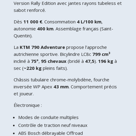
Version Rally Edition avec jantes rayons tubeless et
sabot renforcé.
Dès
11 000 €
. Consommation
4 L/100 km
,
autonomie
400 km
. Assemblage français (Saint-
Quentin).
La
KTM 790 Adventure
propose l’approche
autrichienne sportive. Bicylindre LC8c
799 cm³
incliné à
75°
,
95 chevaux
(bridé à
47,5
).
196 kg
à
sec (
~220 kg
pleins faits).
Châssis tubulaire chrome-molybdène, fourche
inversée WP Apex
43 mm
. Comportement précis
et joueur.
Électronique :
Modes de conduite multiples
Contrôle de traction neuf niveaux
ABS Bosch débrayable Offroad