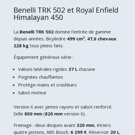
Benelli TRK 502 et Royal Enfield
Himalayan 450
La
Benelli TRK 502
domine l’entrée de gamme
depuis années. Bicylindre
499 cm³
,
47,6 chevaux
.
228 kg
tous pleins faits.
Équipement généreux série :
Valises latérales rigides
37 L
chacune
Poignées chauffantes
Protège-mains et crashbars
Sabot moteur
Version X avec jantes rayons et sabot renforcé.
Selle
800 mm
(
820 mm
version X).
Freinage : deux disques avant
320 mm
, étriers
quatre pistons, ABS Bosch.
6 299 €
. Réservoir
20 L
,