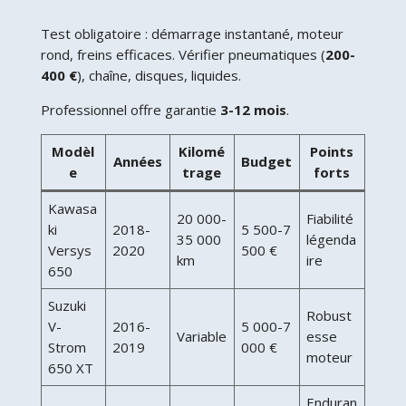
Test obligatoire : démarrage instantané, moteur
rond, freins efficaces. Vérifier pneumatiques (
200-
400 €
), chaîne, disques, liquides.
Professionnel offre garantie
3-12 mois
.
Modèl
Kilomé
Points
Années
Budget
e
trage
forts
Kawasa
20 000-
Fiabilité
ki
2018-
5 500-7
35 000
légenda
Versys
2020
500 €
km
ire
650
Suzuki
Robust
V-
2016-
5 000-7
Variable
esse
Strom
2019
000 €
moteur
650 XT
Enduran