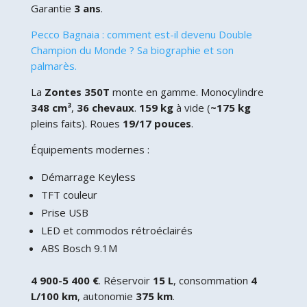
Garantie
3 ans
.
Pecco Bagnaia : comment est-il devenu Double
Champion du Monde ? Sa biographie et son
palmarès.
La
Zontes 350T
monte en gamme. Monocylindre
348 cm³
,
36 chevaux
.
159 kg
à vide (
~175 kg
pleins faits). Roues
19/17 pouces
.
Équipements modernes :
Démarrage Keyless
TFT couleur
Prise USB
LED et commodos rétroéclairés
ABS Bosch 9.1M
4 900-5 400 €
. Réservoir
15 L
, consommation
4
L/100 km
, autonomie
375 km
.