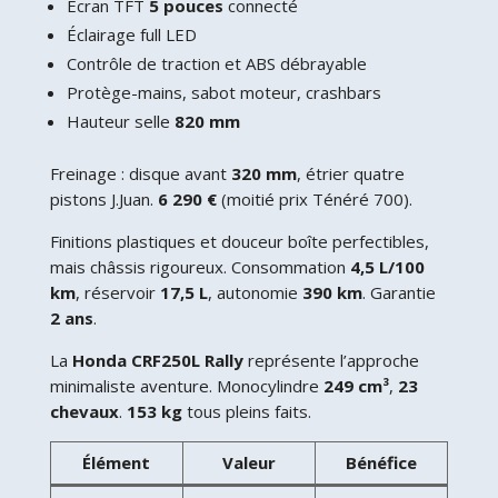
Écran TFT
5 pouces
connecté
Éclairage full LED
Contrôle de traction et ABS débrayable
Protège-mains, sabot moteur, crashbars
Hauteur selle
820 mm
Freinage : disque avant
320 mm
, étrier quatre
pistons J.Juan.
6 290 €
(moitié prix Ténéré 700).
Finitions plastiques et douceur boîte perfectibles,
mais châssis rigoureux. Consommation
4,5 L/100
km
, réservoir
17,5 L
, autonomie
390 km
. Garantie
2 ans
.
La
Honda CRF250L Rally
représente l’approche
minimaliste aventure. Monocylindre
249 cm³
,
23
chevaux
.
153 kg
tous pleins faits.
Élément
Valeur
Bénéfice