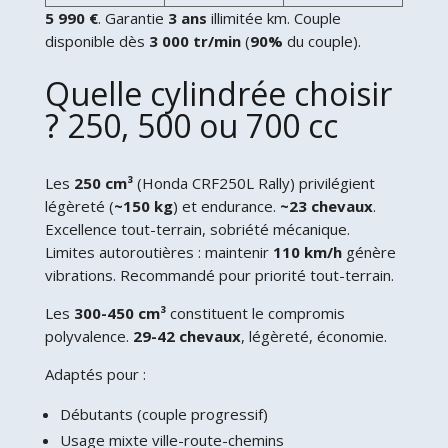
5 990 €
. Garantie
3 ans
illimitée km. Couple
disponible dès
3 000 tr/min
(
90%
du couple).
Quelle cylindrée choisir
? 250, 500 ou 700 cc
Les
250 cm³
(Honda CRF250L Rally) privilégient
légèreté (
~150 kg
) et endurance.
~23 chevaux
.
Excellence tout-terrain, sobriété mécanique.
Limites autoroutières : maintenir
110 km/h
génère
vibrations. Recommandé pour priorité tout-terrain.
Les
300-450 cm³
constituent le compromis
polyvalence.
29-42 chevaux
, légèreté, économie.
Adaptés pour :
Débutants (couple progressif)
Usage mixte ville-route-chemins