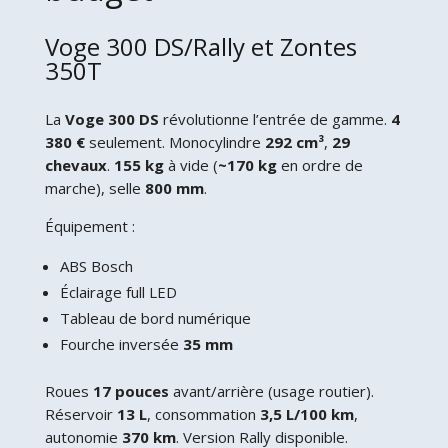
Voge 300 DS/Rally et Zontes
350T
La
Voge 300 DS
révolutionne l’entrée de gamme.
4
380 €
seulement. Monocylindre
292 cm³
,
29
chevaux
.
155 kg
à vide (
~170 kg
en ordre de
marche), selle
800 mm
.
Équipement :
ABS Bosch
Éclairage full LED
Tableau de bord numérique
Fourche inversée
35 mm
Roues
17 pouces
avant/arrière (usage routier).
Réservoir
13 L
, consommation
3,5 L/100 km
,
autonomie
370 km
. Version Rally disponible.