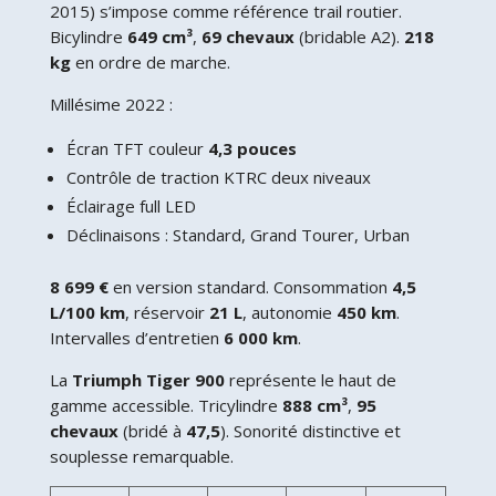
2015) s’impose comme référence trail routier.
Bicylindre
649 cm³
,
69 chevaux
(bridable A2).
218
kg
en ordre de marche.
Millésime 2022 :
Écran TFT couleur
4,3 pouces
Contrôle de traction KTRC deux niveaux
Éclairage full LED
Déclinaisons : Standard, Grand Tourer, Urban
8 699 €
en version standard. Consommation
4,5
L/100 km
, réservoir
21 L
, autonomie
450 km
.
Intervalles d’entretien
6 000 km
.
La
Triumph Tiger 900
représente le haut de
gamme accessible. Tricylindre
888 cm³
,
95
chevaux
(bridé à
47,5
). Sonorité distinctive et
souplesse remarquable.