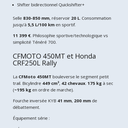
Shifter bidirectionnel Quickshifter+
Selle
830-850 mm
, réservoir
20 L
. Consommation
jusqu’à
5,5 L/100 km
en sportif.
11 399 €
. Philosophie sportive/technologique vs
simplicité Ténéré 700.
CFMOTO 450MT et Honda
CRF250L Rally
La
CFMoto 450MT
bouleverse le segment petit
trail. Bicylindre
449 cm³
,
42 chevaux
.
175 kg
à sec
(
~195 kg
en ordre de marche).
Fourche inversée KYB
41 mm
,
200 mm
de
débattement.
Équipement série :