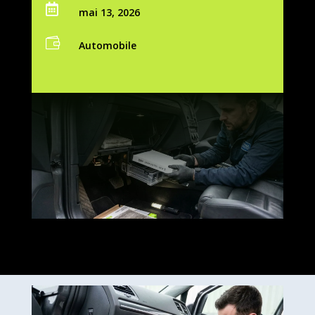

mai 13, 2026

Automobile