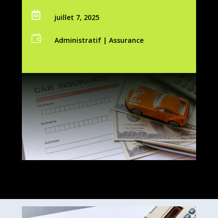

juillet 7, 2025

Administratif
|
Assurance