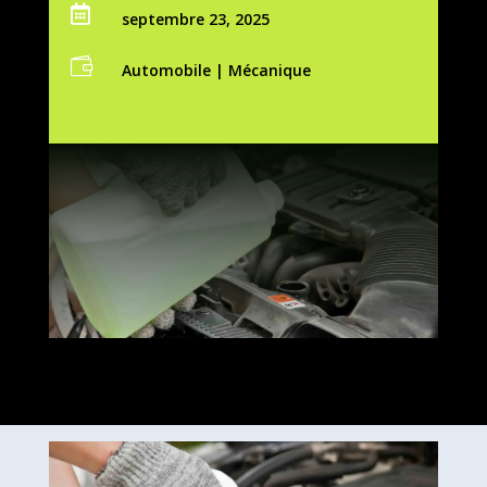

septembre 23, 2025

Automobile
|
Mécanique