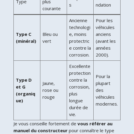
Type
plus
s
ndation
courante
Ancienne
Pour les
technologi
véhicules
Type C
Bleu ou
e, moins
anciens
(minéral)
vert
protectric
(avant les
e contre la
années
corrosion.
2000).
Excellente
protection
Pour la
Type D
contre la
Jaune,
plupart
et G
corrosion,
rose ou
des
(organiq
plus
rouge
véhicules
ue)
longue
modernes.
durée de
vie.
Je vous conseille fortement de
vous référer au
manuel du constructeur
pour connaître le type