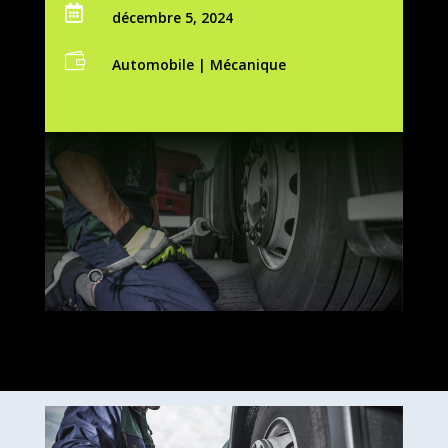

décembre 5, 2024

Automobile
|
Mécanique