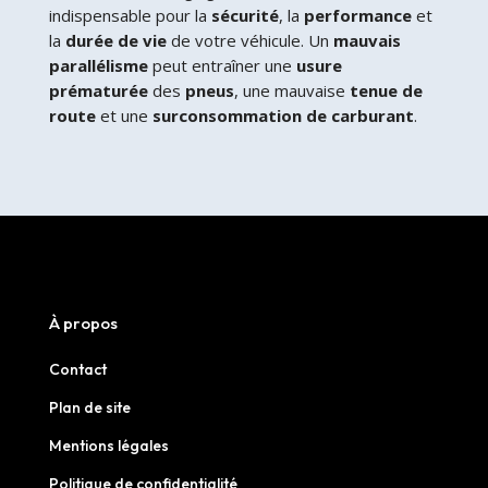
indispensable pour la
sécurité
, la
performance
et
la
durée de vie
de votre véhicule. Un
mauvais
parallélisme
peut entraîner une
usure
prématurée
des
pneus
, une mauvaise
tenue de
route
et une
surconsommation de carburant
.
À propos
Contact
Plan de site
Mentions légales
Politique de confidentialité