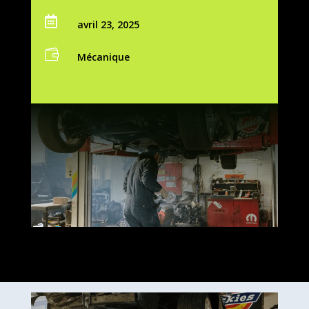

avril 23, 2025

Mécanique